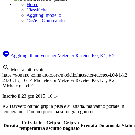
Home
Classifiche
Aggiungi modello
Cos'è il Gommarolo
add_circle
Aggiungi il tuo voto
per Metzeler Racetec K0, K1, K2
zoom_in
Mostra tutti i voti
https://gomme.gommarolo.org/modello/metzeler-racetec-k0-k1-k2
23/01/15, 16:14
Michele
cbr
Metzeler Racetec K0, K1, K2
Michele (su cbr)
Inserito il 23 gen 2015, 16:14
K2 Davvero ottimo grip in pista e su strada, ma vanno portate in
temperatura. Durano poco ma sono gran gomme.
Entrata in
Grip su
Grip su
Durata
Frenata
Dinamicità
Stabili
temperatura
asciutto
bagnato