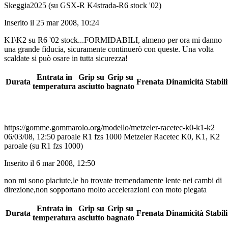
Skeggia2025 (su GSX-R K4strada-R6 stock '02)
Inserito il 25 mar 2008, 10:24
K1\K2 su R6 '02 stock...FORMIDABILI, almeno per ora mi danno
una grande fiducia, sicuramente continuerò con queste. Una volta
scaldate si può osare in tutta sicurezza!
Entrata in
Grip su
Grip su
Durata
Frenata
Dinamicità
Stabili
temperatura
asciutto
bagnato
https://gomme.gommarolo.org/modello/metzeler-racetec-k0-k1-k2
06/03/08, 12:50
paroale
R1 fzs 1000
Metzeler Racetec K0, K1, K2
paroale (su R1 fzs 1000)
Inserito il 6 mar 2008, 12:50
non mi sono piaciute,le ho trovate tremendamente lente nei cambi di
direzione,non sopportano molto accelerazioni con moto piegata
Entrata in
Grip su
Grip su
Durata
Frenata
Dinamicità
Stabili
temperatura
asciutto
bagnato