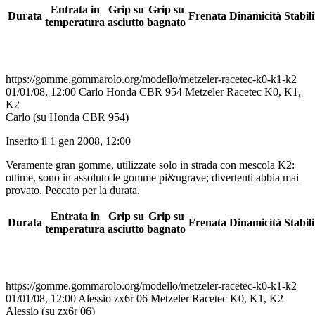
Entrata in
Grip su
Grip su
Durata
Frenata
Dinamicità
Stabili
temperatura
asciutto
bagnato
https://gomme.gommarolo.org/modello/metzeler-racetec-k0-k1-k2
01/01/08, 12:00
Carlo
Honda CBR 954
Metzeler Racetec K0, K1,
K2
Carlo (su Honda CBR 954)
Inserito il 1 gen 2008, 12:00
Veramente gran gomme, utilizzate solo in strada con mescola K2:
ottime, sono in assoluto le gomme pi&ugrave; divertenti abbia mai
provato. Peccato per la durata.
Entrata in
Grip su
Grip su
Durata
Frenata
Dinamicità
Stabili
temperatura
asciutto
bagnato
https://gomme.gommarolo.org/modello/metzeler-racetec-k0-k1-k2
01/01/08, 12:00
Alessio
zx6r 06
Metzeler Racetec K0, K1, K2
Alessio (su zx6r 06)