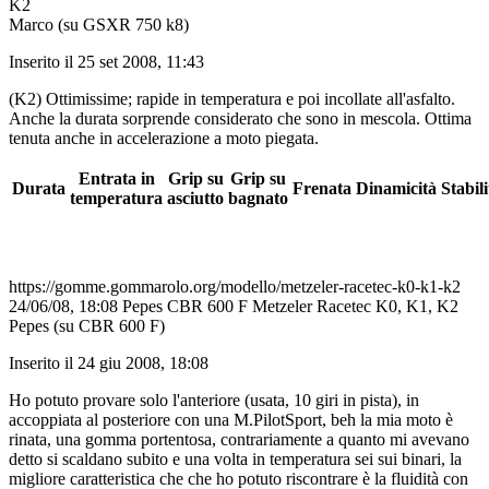
K2
Marco (su GSXR 750 k8)
Inserito il 25 set 2008, 11:43
(K2) Ottimissime; rapide in temperatura e poi incollate all'asfalto.
Anche la durata sorprende considerato che sono in mescola. Ottima
tenuta anche in accelerazione a moto piegata.
Entrata in
Grip su
Grip su
Durata
Frenata
Dinamicità
Stabili
temperatura
asciutto
bagnato
https://gomme.gommarolo.org/modello/metzeler-racetec-k0-k1-k2
24/06/08, 18:08
Pepes
CBR 600 F
Metzeler Racetec K0, K1, K2
Pepes (su CBR 600 F)
Inserito il 24 giu 2008, 18:08
Ho potuto provare solo l'anteriore (usata, 10 giri in pista), in
accoppiata al posteriore con una M.PilotSport, beh la mia moto è
rinata, una gomma portentosa, contrariamente a quanto mi avevano
detto si scaldano subito e una volta in temperatura sei sui binari, la
migliore caratteristica che che ho potuto riscontrare è la fluidità con