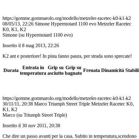
https://gomme.gommarolo.org/modello/metzeler-racetec-k0-k1-k2
08/05/13, 22:26
Simone
Hypermotard 1100 evo
Metzeler Racetec
K0, K1, K2
Simone (su Hypermotard 1100 evo)
Inserito il 8 mag 2013, 22:26
K2 ant e posteriore! In pista fanno paura, per strada sono sprecate!
Entrata in
Grip su
Grip su
Durata
Frenata
Dinamicità
Stabili
temperatura
asciutto
bagnato
https://gomme.gommarolo.org/modello/metzeler-racetec-k0-k1-k2
30/11/11, 20:38
Marco
Triumph Street Triple
Metzeler Racetec K0,
K1, K2
Marco (su Triumph Street Triple)
Inserito il 30 nov 2011, 20:38
Che dire un passo avanti per la casa. Subito in temperatura,scendono