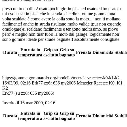
preso un treno di k2 usato pochi giri in pista ed usato e l'ho usato a
mia volta sia in pista che in strada. che dire...ottime gomme,una
volta scaldate è come avere la colla sotto la moto.....non ti mollano
facilmente! anche in strada risultano molto valide (pur non essendo
omologare)si scaldano facilmente e tengono moltissimo. se piove
pero' è meglio non tirar fuori la moto dal garage..logicamente non
sono gomme ideate per strade bagnate!! assolutamente consigliate
Entrata in
Grip su
Grip su
Durata
Frenata
Dinamicità
Stabili
temperatura
asciutto
bagnato
https://gomme.gommarolo.org/modello/metzeler-racetec-k0-k1-k2
16/03/09, 02:16
Erk77
zx6r 636 my2006
Metzeler Racetec K0, K1,
K2
Erk77 (su zx6r 636 my2006)
Inserito il 16 mar 2009, 02:16
Entrata in
Grip su
Grip su
Durata
Frenata
Dinamicità
Stabili
temperatura
asciutto
bagnato