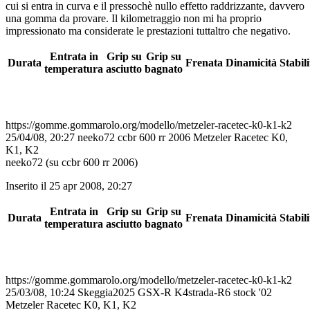
cui si entra in curva e il pressochè nullo effetto raddrizzante, davvero
una gomma da provare. Il kilometraggio non mi ha proprio
impressionato ma considerate le prestazioni tuttaltro che negativo.
Entrata in
Grip su
Grip su
Durata
Frenata
Dinamicità
Stabili
temperatura
asciutto
bagnato
https://gomme.gommarolo.org/modello/metzeler-racetec-k0-k1-k2
25/04/08, 20:27
neeko72
ccbr 600 rr 2006
Metzeler Racetec K0,
K1, K2
neeko72 (su ccbr 600 rr 2006)
Inserito il 25 apr 2008, 20:27
Entrata in
Grip su
Grip su
Durata
Frenata
Dinamicità
Stabili
temperatura
asciutto
bagnato
https://gomme.gommarolo.org/modello/metzeler-racetec-k0-k1-k2
25/03/08, 10:24
Skeggia2025
GSX-R K4strada-R6 stock '02
Metzeler Racetec K0, K1, K2