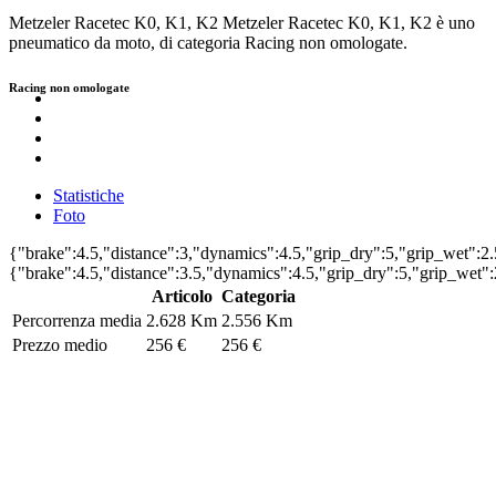
Metzeler
Racetec K0, K1, K2
Metzeler Racetec K0, K1, K2 è uno
pneumatico da moto, di categoria Racing non omologate.
Racing non omologate
Statistiche
Foto
{"brake":4.5,"distance":3,"dynamics":4.5,"grip_dry":5,"grip_wet":2.
{"brake":4.5,"distance":3.5,"dynamics":4.5,"grip_dry":5,"grip_wet":
Articolo
Categoria
Percorrenza media
2.628 Km
2.556 Km
Prezzo medio
256 €
256 €