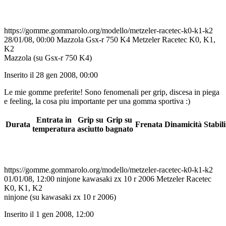
https://gomme.gommarolo.org/modello/metzeler-racetec-k0-k1-k2
28/01/08, 00:00
Mazzola
Gsx-r 750 K4
Metzeler Racetec K0, K1,
K2
Mazzola (su Gsx-r 750 K4)
Inserito il 28 gen 2008, 00:00
Le mie gomme preferite! Sono fenomenali per grip, discesa in piega
e feeling, la cosa piu importante per una gomma sportiva :)
Entrata in
Grip su
Grip su
Durata
Frenata
Dinamicità
Stabili
temperatura
asciutto
bagnato
https://gomme.gommarolo.org/modello/metzeler-racetec-k0-k1-k2
01/01/08, 12:00
ninjone
kawasaki zx 10 r 2006
Metzeler Racetec
K0, K1, K2
ninjone (su kawasaki zx 10 r 2006)
Inserito il 1 gen 2008, 12:00