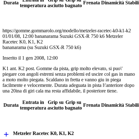
Durata
Frenata
Dinamicità
Stabili
temperatura
asciutto
bagnato
https://gomme.gommarolo.org/modello/metzeler-racetec-k0-k1-k2
01/01/08, 12:00
bananarama
Suzuki GSX-R 750 k6
Metzeler
Racetec K0, K1, K2
bananarama (su Suzuki GSX-R 750 k6)
Inserito il 1 gen 2008, 12:00
K1 ant. K2 post. Gomme da pista, grip molto elevato, si puo\'
piegare con angoli estremi senza problemi ed uscire col gas in mano
a moto molto piegata. Scaldano in fretta e vanno giu in piega
facilmente e velocemente. Durata adeguata in pista l\'anteriore dopo
una 20ina di giri cala ma resta affidabile, il posteriore tiene.
Entrata in
Grip su
Grip su
Durata
Frenata
Dinamicità
Stabili
temperatura
asciutto
bagnato
add
Metzeler Racetec K0, K1, K2