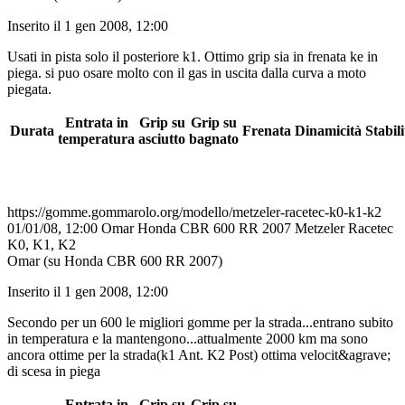
Inserito il 1 gen 2008, 12:00
Usati in pista solo il posteriore k1. Ottimo grip sia in frenata ke in
piega. si puo osare molto con il gas in uscita dalla curva a moto
piegata.
Entrata in
Grip su
Grip su
Durata
Frenata
Dinamicità
Stabili
temperatura
asciutto
bagnato
https://gomme.gommarolo.org/modello/metzeler-racetec-k0-k1-k2
01/01/08, 12:00
Omar
Honda CBR 600 RR 2007
Metzeler Racetec
K0, K1, K2
Omar (su Honda CBR 600 RR 2007)
Inserito il 1 gen 2008, 12:00
Secondo per un 600 le migliori gomme per la strada...entrano subito
in temperatura e la mantengono...attualmente 2000 km ma sono
ancora ottime per la strada(k1 Ant. K2 Post) ottima velocit&agrave;
di scesa in piega
Entrata in
Grip su
Grip su