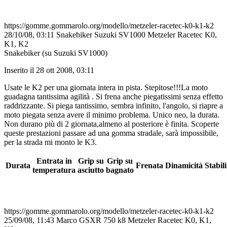
https://gomme.gommarolo.org/modello/metzeler-racetec-k0-k1-k2
28/10/08, 03:11
Snakebiker
Suzuki SV1000
Metzeler Racetec K0,
K1, K2
Snakebiker (su Suzuki SV1000)
Inserito il 28 ott 2008, 03:11
Usate le K2 per una giornata intera in pista. Stepitose!!!La moto
guadagna tantissima agilità . Si frena anche piegatissimi senza effetto
raddrizzante. Si piega tantissimo, sembra infinito, l'angolo, si riapre a
moto piegata senza avere il minimo problema. Unico neo, la durata.
Non durano più di 2 giornata,almeno al posteriore è finita. Scoperte
queste prestazioni passare ad una gomma stradale, sarà impossibile,
per la strada mi monto le K3.
Entrata in
Grip su
Grip su
Durata
Frenata
Dinamicità
Stabili
temperatura
asciutto
bagnato
https://gomme.gommarolo.org/modello/metzeler-racetec-k0-k1-k2
25/09/08, 11:43
Marco
GSXR 750 k8
Metzeler Racetec K0, K1,