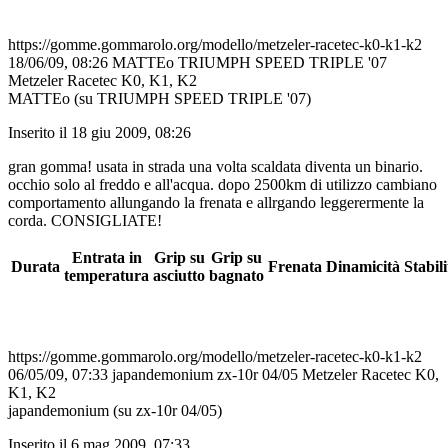
https://gomme.gommarolo.org/modello/metzeler-racetec-k0-k1-k2
18/06/09, 08:26
MATTEo
TRIUMPH SPEED TRIPLE '07
Metzeler Racetec K0, K1, K2
MATTEo (su TRIUMPH SPEED TRIPLE '07)
Inserito il 18 giu 2009, 08:26
gran gomma! usata in strada una volta scaldata diventa un binario.
occhio solo al freddo e all'acqua. dopo 2500km di utilizzo cambiano
comportamento allungando la frenata e allrgando leggerermente la
corda. CONSIGLIATE!
Entrata in
Grip su
Grip su
Durata
Frenata
Dinamicità
Stabili
temperatura
asciutto
bagnato
https://gomme.gommarolo.org/modello/metzeler-racetec-k0-k1-k2
06/05/09, 07:33
japandemonium
zx-10r 04/05
Metzeler Racetec K0,
K1, K2
japandemonium (su zx-10r 04/05)
Inserito il 6 mag 2009, 07:33