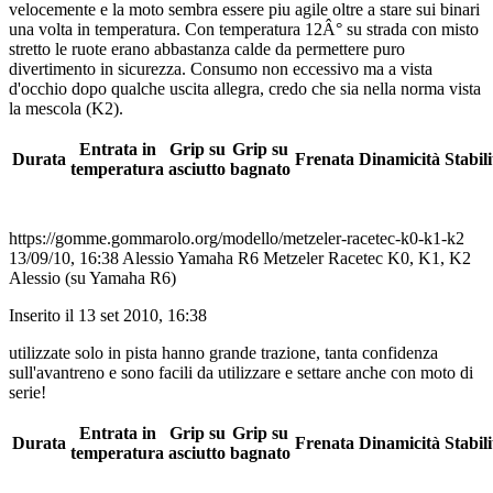
velocemente e la moto sembra essere piu agile oltre a stare sui binari
una volta in temperatura. Con temperatura 12Â° su strada con misto
stretto le ruote erano abbastanza calde da permettere puro
divertimento in sicurezza. Consumo non eccessivo ma a vista
d'occhio dopo qualche uscita allegra, credo che sia nella norma vista
la mescola (K2).
Entrata in
Grip su
Grip su
Durata
Frenata
Dinamicità
Stabili
temperatura
asciutto
bagnato
https://gomme.gommarolo.org/modello/metzeler-racetec-k0-k1-k2
13/09/10, 16:38
Alessio
Yamaha R6
Metzeler Racetec K0, K1, K2
Alessio (su Yamaha R6)
Inserito il 13 set 2010, 16:38
utilizzate solo in pista hanno grande trazione, tanta confidenza
sull'avantreno e sono facili da utilizzare e settare anche con moto di
serie!
Entrata in
Grip su
Grip su
Durata
Frenata
Dinamicità
Stabili
temperatura
asciutto
bagnato